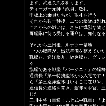
ます。武運長久を祈ります」
ティーガー元帥「総員、敬礼！」
甲板上の乗員たちが、敬礼を行う
それから数十秒後、二つの艦隊は別れ
これからの戦いは、さらに熾烈な物と
両艦隊に待ち受ける運命は、如何なる
それから三日後、ルナツー基地
一つの艦隊が、出航準備を整えていた
戦艦八、巡洋艦九、駆逐艦八。グリシ
る
旗艦である戦艦「バージニア」の艦橋
通信長「第一特務艦隊から入電です！
ら「第三巡洋艦隊はいずこに在りや」
通信長の連絡を聞き、艦隊司令官、三
じた
三川中将（車種：九七式中戦車）「よ