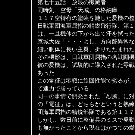
第七十五話 放浪の殲滅者
同時刻、空母「天城」の格納庫
１１７空特有の塗装を施した愛機の整
日戦軍団海軍屈指の精鋭飛行隊、第１
は、一旦機体の下から出て汗を拭った
京城大佐「・・・よし、方向舵異常な
細い胴体に長い主翼、折りたたまれた
その機影は、日戦軍団屈指の名戦闘機
彼の愛機は、試験的に導入された零戦
あった
この電征は零戦に旋回性能で劣るが、
て速力で勝っている
同一の事情で開発された「烈風」に対
の「電征」は、どちらかというと熟練
団海軍屈指の精鋭部隊である第１１７
しかし、数日前に整備兵のミスで発動
も無かったことから現在はかつての愛