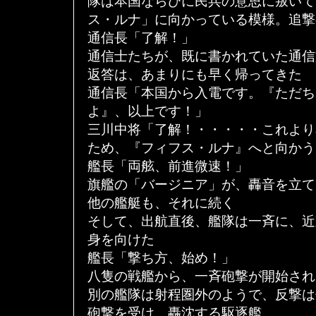
隊は本国ならびに民兵の意思に叛いて
ス・ルナ」に向かっている模様。追撃
通信長「了解！」
通信士たちが、既に書かれていた通信
返答は、あまりにも早く帰ってきた
通信長「本国から入電です。『ただち
よ』、以上です！」
三川中将「了解！・・・・・これより
ため、『フィフス・ルナ』へと向かう
艦長「両舷、前進微速！」
旗艦の「バージニア」が、轟音を立て
他の艦艇も、それに続く
そして、出航直後、艦隊は一斉に、近
身を向けた
艦長「撃ち方、始め！」
八隻の戦艦から、一斉砲撃が開始され
別の艦隊は射程圏外のようで、反撃は
砲撃を受け、轟沈する駆逐艦