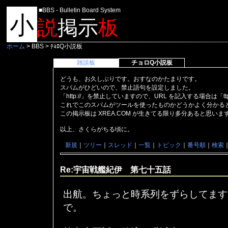
■BBS - Bulletin Board System
小
説
掲示
板
ホーム
> BBS > ﾁｮﾛQ小説板
雑談板
チョロQ小説板
どうも、お久しぶりです。おすなのかたまりです。
スパムがひどいので、禁止語句を設定しました。
「http://」を禁止していますので、URL を記入する場合は「t
これでこのスパムがツールを使ったものかどうかよく分かる
この掲示板は XREA.COM が生きてる限り多分あると思い
以上、さくらがちる頃に。
新規
｜
ツリー
｜
スレッド
｜
一覧
｜
トピック
｜
番号順
｜
検索
Re:宇宙戦艦紀伊 第七十五話
出航。ちょっと時系列をずらしてます
で。