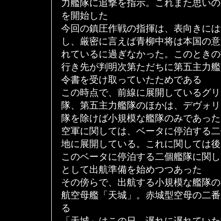
力艦隊に追撃を指示。これまた思いの
を開始した
今回の鎮圧作戦の指揮は、表向きには
し、厳密に言えば青柳中将は本国の意
れているに過ぎなかった。このときの
行き先が判明次第ただちに第五主力艦
令書を受け取っていたためである
この時点で、前線に展開しているグリ
隊、第五主力艦隊のほかは、デヴォリ
隊を除けば小規模な艦隊のみであった
空軍に関しては、ベータに停泊する二
地に展開している。これに関しては後
このベータに停泊する二個艦隊に関し
として出航準備を始めつつあった
その傍らで、出航する小規模な艦隊の
航空母艦「天城」。赤城型空母の二番
る
「天城」はこの日、遅れに遅れていた