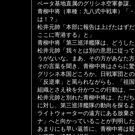
ベータ基地直属のグリシネ空軍参謀、
青柳中将（車種：九八式中戦車）「・
は！？」
松井元帥「本部に報告は上げたはずだ
ここに寄港する』と」
青柳中将「第三巡洋艦隊は、どうした
松井元帥「我々とは別の意思に従って
うがないな。まあ、その方があなた方
その言葉を聞き、青柳中将はさらに驚
グリシネ本国どころか、日戦軍団との
「反逆車」と罵られながらも、「祖国
組織とさえ袂を分かつこの行動は、一
松井元帥と別れた青柳中将は、ただち
に対し、第三巡洋艦隊の動向を探るよ
ライトウォーターの遠方にある放棄さ
ナ」へと向かっていることが判明した
あまりにも早い返答に、青柳中将は疑