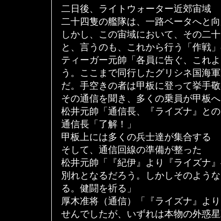
二日後、ライトウォーター近郊宙域
二十四隻の艦隊は、一路ベータへと向
しかし、この宙域において、その二十
と、言うのも、これから行う「作戦」
ティーガー元帥「各員に告ぐ、これよ
う。ここまで同行したグリシネ国海軍
だ。手空きの者は甲板に登って挙手敬
その通信を聞き、多くの乗員が甲板へ
松井元帥「通信長、『ライズナ』との
通信長「了解！」
甲板上には多くの兵士達が集合する
そして、通信回線の準備が整った
松井元帥「『紀伊』より『ライズナ』
別れとなるだろう。しかしそのような
る。健闘を祈る」
厚木准将（通信）「『ライズナ』より
せんでしたが、いずれは本物の外惑星