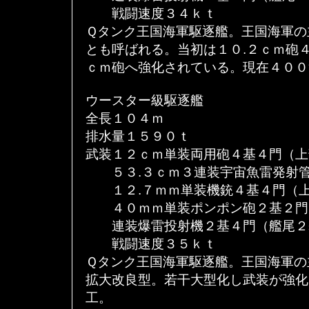
戦闘速度３４ｋｔ
Ｑタンク王国海軍駆逐艦。王国海軍の
とも呼ばれる。当初は１０.２ｃｍ砲
ｃｍ砲へ強化されている。現在４００
ウースター級駆逐艦
全長１０４ｍ
排水量１５９０ｔ
武装１２ｃｍ単装両用砲４基４門（上
５３.３ｃｍ３連装宇宙魚雷発射管
１２.７ｍｍ単装機銃４基４門（上
４０ｍｍ単装ポンポン砲２基２門
連装爆雷投射機２基４門（艦尾２
戦闘速度３５ｋｔ
Ｑタンク王国海軍駆逐艦。王国海軍の
拡大改良型。若干大型化し武装が強化
工。