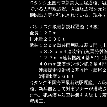
Ｑタンク王国海軍新鋭大型駆逐艦。駆
ている大型駆逐艦。Ａ級駆逐艦を元と
機関出力等が強化されている。現在７
バシリスク級最新鋭駆逐艦（Ｂ級）
全長１２０ｍ
排水量２０３０ｔ
武装１２ｃｍ単装両用砲６基６門（上
５３.３ｃｍ４連装宇宙魚雷発射管
１２.７ｍｍ連装機銃４基８門（上
４０ｍｍ連装ポンポン砲２基４門
連装爆雷投射機２基４門（艦尾２
戦闘速度３６ｋｔ
Ｑタンク王国海軍最新鋭駆逐艦。Ａ級
艦。新兵器として対潜ソナーが搭載さ
た他、砲兵装や対空兵装もＡ級より若
程竣工。