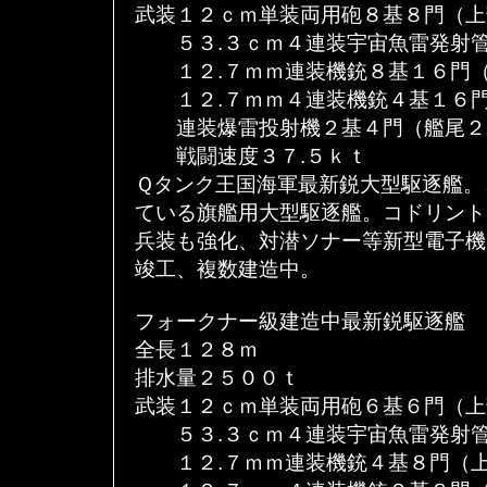
武装１２ｃｍ単装両用砲８基８門（上
５３.３ｃｍ４連装宇宙魚雷発射管
１２.７ｍｍ連装機銃８基１６門（
１２.７ｍｍ４連装機銃４基１６門
連装爆雷投射機２基４門（艦尾２
戦闘速度３７.５ｋｔ
Ｑタンク王国海軍最新鋭大型駆逐艦。
ている旗艦用大型駆逐艦。コドリント
兵装も強化、対潜ソナー等新型電子機
竣工、複数建造中。
フォークナー級建造中最新鋭駆逐艦
全長１２８ｍ
排水量２５００ｔ
武装１２ｃｍ単装両用砲６基６門（上
５３.３ｃｍ４連装宇宙魚雷発射管
１２.７ｍｍ連装機銃４基８門（上