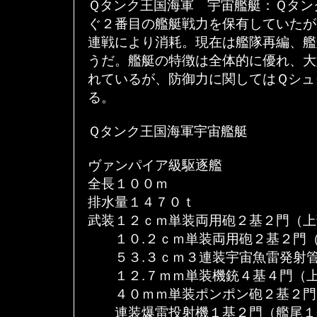
Ｑタンク王国海軍 宇宙艦艇：Ｑタン
ぐ２番目の艦艇戦力を保有していたが
連戦により消耗。現在は艦隊再編、艦
うだ。艦艇の特徴は全体的に優れ、大
れているが、防御力に関してはＱシュ
る。
Ｑタンク王国海軍宇宙艦艇
ヴァンパイア級駆逐艦
全長１００ｍ
排水量１４７０ｔ
武装１２ｃｍ単装両用砲２基２門（上
１０.２ｃｍ単装両用砲２基２門（
５３.３ｃｍ３連装宇宙魚雷発射管
１２.７ｍｍ単装機銃４基４門（上
４０ｍｍ単装ポンポン砲２基２門
連装爆雷投射機１基２門（艦尾１