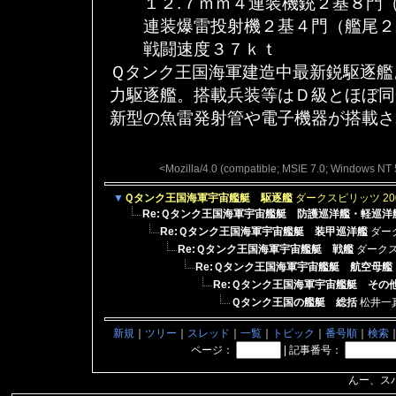
１２.７ｍｍ４連装機銃２基８門（
連装爆雷投射機２基４門（艦尾２
戦闘速度３７ｋｔ
Ｑタンク王国海軍建造中最新鋭駆逐艦
力駆逐艦。搭載兵装等はＤ級とほぼ同
新型の魚雷発射管や電子機器が搭載さ
<Mozilla/4.0 (compatible; MSIE 7.0; Windows NT 
▼
Ｑタンク王国海軍宇宙艦艇 駆逐艦
ダークスピリッツ
20
Re:Ｑタンク王国海軍宇宙艦艇 防護巡洋艦・軽巡洋
Re:Ｑタンク王国海軍宇宙艦艇 装甲巡洋艦
ダー
Re:Ｑタンク王国海軍宇宙艦艇 戦艦
ダーク
Re:Ｑタンク王国海軍宇宙艦艇 航空母
Re:Ｑタンク王国海軍宇宙艦艇 その
Ｑタンク王国の艦艇 総括
松井一
新規
｜
ツリー
｜
スレッド
｜
一覧
｜
トピック
｜
番号順
｜
検索
ページ：
|
記事番号：
んー、ス