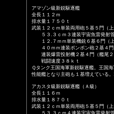
アマゾン級新鋭駆逐艦
全長１１２ｍ
排水量１７５０ｔ
武装１２ｃｍ単装両用砲５基５門（上
５３.３ｃｍ３連装宇宙魚雷発射管
１２.７ｍｍ単装機銃６基６門（上
４０ｍｍ連装ポンポン砲２基４門
連装爆雷投射機２基４門（艦尾２
戦闘速度３８ｋｔ
Ｑタンク王国海軍新鋭駆逐艦。王国海
性能艦となり主砲も１基増えている。
アカスタ級新鋭駆逐艦（Ａ級）
全長１１６ｍ
排水量１８７０ｔ
武装１２ｃｍ単装両用砲５基５門（上
５３.３ｃｍ４連装宇宙魚雷発射管