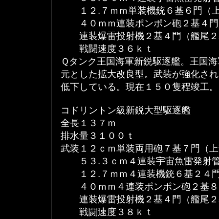
１２.７ｍｍ単装機銃６基６門（上
４０ｍｍ連装ポンポン砲２基４門
連装爆雷投射機２基４門（艦尾２
戦闘速度３６ｋｔ
Ｑタンク王国海軍新鋭駆逐艦。王国海
元とした拡大改良型。武装が強化され
低下している。現在１５０隻程竣工。
コドリントン級新鋭大型駆逐艦
全長１３７ｍ
排水量３１００ｔ
武装１２ｃｍ単装両用砲７基７門（上
５３.３ｃｍ４連装宇宙魚雷発射管
１２.７ｍｍ４連装機銃６基２４門
４０ｍｍ４連装ポンポン砲２基８
連装爆雷投射機２基４門（艦尾２
戦闘速度３８ｋｔ