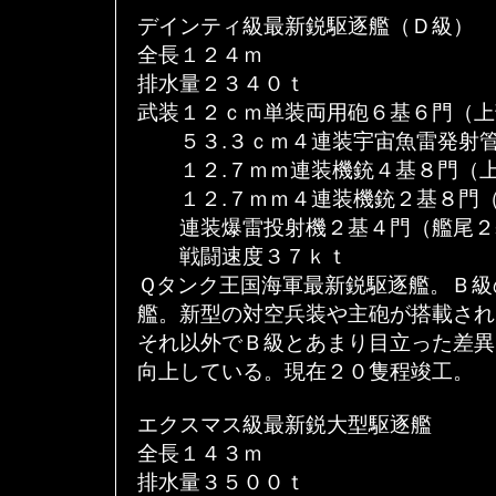
デインティ級最新鋭駆逐艦（Ｄ級）
全長１２４ｍ
排水量２３４０ｔ
武装１２ｃｍ単装両用砲６基６門（上
５３.３ｃｍ４連装宇宙魚雷発射管
１２.７ｍｍ連装機銃４基８門（上
１２.７ｍｍ４連装機銃２基８門（
連装爆雷投射機２基４門（艦尾２
戦闘速度３７ｋｔ
Ｑタンク王国海軍最新鋭駆逐艦。Ｂ級
艦。新型の対空兵装や主砲が搭載され
それ以外でＢ級とあまり目立った差異
向上している。現在２０隻程竣工。
エクスマス級最新鋭大型駆逐艦
全長１４３ｍ
排水量３５００ｔ