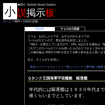
■BBS - Bulletin Board System
小
説
掲示
板
ホーム
> BBS > ﾁｮﾛQ小説板
雑談板
チョロQ小説板
どうも、お久しぶりです。おすなのかたまりです。
スパムがひどいので、禁止語句を設定しました。
「http://」を禁止していますので、URL を記入する場合は「t
これでこのスパムがツールを使ったものかどうかよく分かる
この掲示板は XREA.COM が生きてる限り多分あると思い
以上、さくらがちる頃に。
新規
｜
ツリー
｜
スレッド
｜
一覧
｜
トピック
｜
番号順
｜
検索
Ｑタンク王国海軍宇宙艦艇 駆逐艦
年代的には駆逐艦は１９３０年代まで
後くらいまでとしています。