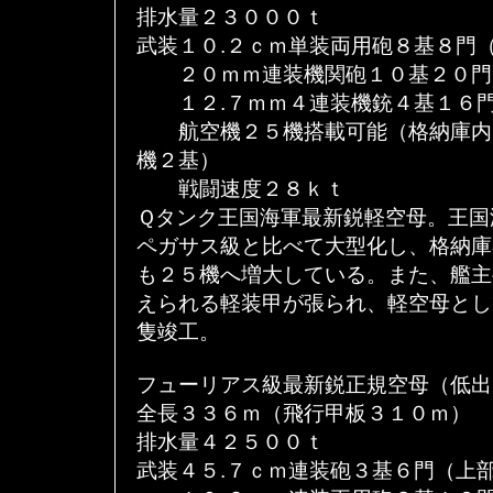
排水量２３０００ｔ
武装１０.２ｃｍ単装両用砲８基８門
２０ｍｍ連装機関砲１０基２０門
１２.７ｍｍ４連装機銃４基１６門
航空機２５機搭載可能（格納庫内
機２基）
戦闘速度２８ｋｔ
Ｑタンク王国海軍最新鋭軽空母。王国
ペガサス級と比べて大型化し、格納庫
も２５機へ増大している。また、艦主
えられる軽装甲が張られ、軽空母とし
隻竣工。
フューリアス級最新鋭正規空母（低出
全長３３６ｍ（飛行甲板３１０ｍ）
排水量４２５００ｔ
武装４５.７ｃｍ連装砲３基６門（上