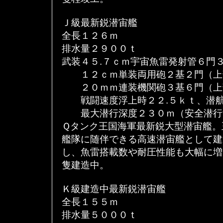
Ｊ級最新鋭潜宙艦
全長１２６ｍ
排水量２９００ｔ
武装４５.７ｃｍ宇宙魚雷発射管６門
１２ｃｍ単装両用砲２基２門（上
２０ｍｍ連装機関砲３基６門（上
戦闘速度浮上時２２.５ｋｔ、潜航
最大潜行深度２３０ｍ（安全潜行
Ｑタンク王国海軍最新鋭大型潜宙艦。
艦隊に随伴できる高速潜宙艦として建
し、魚雷搭載数や耐圧性能も大幅に増
隻建造中。
Ｋ級建造中最新鋭潜宙艦
全長１５５ｍ
排水量５０００ｔ