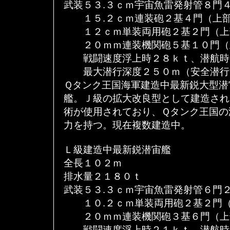
武装５３.３ｃｍ宇宙魚雷発射管８門
１５.２ｃｍ連装砲２基４門（上
１２ｃｍ単装両用砲２基２門（上
２０ｍｍ連装機関砲５基１０門（
戦闘速度浮上時２８ｋｔ、潜航時１
最大潜行深度２５０ｍ（安全潜行
Ｑタンク王国海軍建造中最新鋭大型潜
艦。Ｊ級の拡大改良型として建造され
術が使用されており、Ｑタンク王国の
力を持つ。現在複数建造中。
Ｌ級建造中最新鋭潜宙艦
全長１０２ｍ
排水量２１８０ｔ
武装５３.３ｃｍ宇宙魚雷発射管６門
１０.２ｃｍ単装両用砲２基２門（
２０ｍｍ連装機関砲３基６門（上
戦闘速度浮上時２１ｋｔ、潜航時１