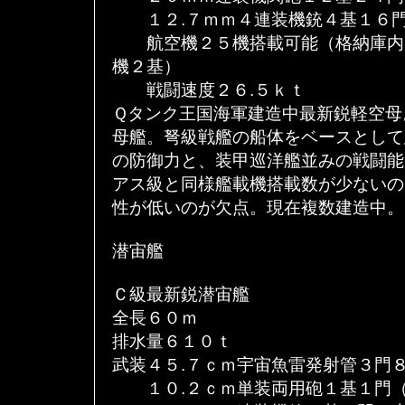
１２.７ｍｍ４連装機銃４基１６門
航空機２５機搭載可能（格納庫内
機２基）
戦闘速度２６.５ｋｔ
Ｑタンク王国海軍建造中最新鋭軽空母
母艦。弩級戦艦の船体をベースとして
の防御力と、装甲巡洋艦並みの戦闘能
アス級と同様艦載機搭載数が少ないの
性が低いのが欠点。現在複数建造中。
潜宙艦
Ｃ級最新鋭潜宙艦
全長６０ｍ
排水量６１０ｔ
武装４５.７ｃｍ宇宙魚雷発射管３門
１０.２ｃｍ単装両用砲１基１門（