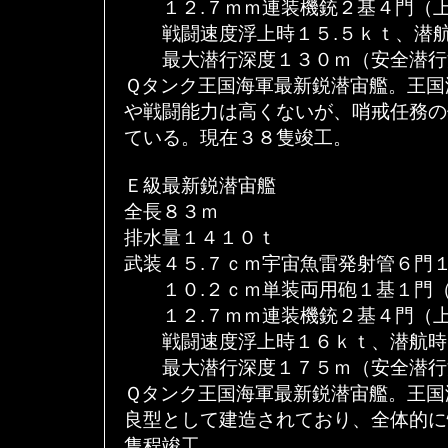
１２.７ｍｍ連装機銃２基４門（上
戦闘速度浮上時１５.５ｋｔ、潜航
最大潜行深度１３０ｍ（安全潜行
Ｑタンク王国海軍最新鋭潜宙艦。王国
や戦闘能力は高くないが、哨戒任務の
ている。現在３８隻竣工。
Ｅ級最新鋭潜宙艦
全長８３ｍ
排水量１４１０ｔ
武装４５.７ｃｍ宇宙魚雷発射管６門
１０.２ｃｍ単装両用砲１基１門（
１２.７ｍｍ連装機銃２基４門（上
戦闘速度浮上時１６ｋｔ、潜航時
最大潜行深度１７５ｍ（安全潜行
Ｑタンク王国海軍最新鋭潜宙艦。王国
良型として建造されており、全体的に
隻程竣工。