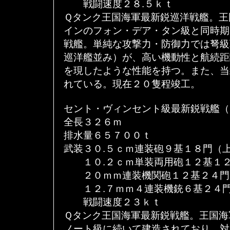
戦闘速度２８.５ｋｔ
Ｑタンク王国海軍最新鋭巡洋戦艦。王
インのフォン・デア・タン級と同時期
戦艦。単純な攻撃力・防御力では弩級
巡洋艦並み）が、高い機動性と航続距
を現したような性能を持つ。また、当
れている。現在２０隻程竣工。
セント・ヴィンセント級最新鋭戦艦（
全長３２６ｍ
排水量６５７００ｔ
武装３０.５ｃｍ連装砲９基１８門（
１０.２ｃｍ単装両用砲１２基１２
２０ｍｍ連装機関砲１２基２４門
１２.７ｍｍ４連装機銃６基２４門
戦闘速度２３ｋｔ
Ｑタンク王国海軍最新鋭戦艦。王国海
ノート級に続いて建造されており、対