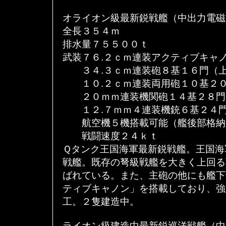
オライオン級最新鋭戦艦（中出力電磁
全長３５４ｍ
排水量７５５００ｔ
武装７６.２ｃｍ連装アクティブキャ
３４.３ｃｍ連装砲８基１６門（上
１０.２ｃｍ連装両用砲１０基２０
２０ｍｍ連装機関砲１４基２８門
１２.７ｍｍ４連装機銃６基２４門
航空機５機搭載可能（艦後部格納
戦闘速度２４ｋｔ
Ｑタンク王国海軍最新鋭戦艦。王国海
戦艦。既存の弩級戦艦を大きく上回る
ばれている。また、主砲の他にも艦下
ティブキャノン」を搭載しており、強
工。２隻建造中。
ライオン級建造中最新鋭巡洋戦艦（中