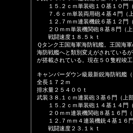
１５.２ｃｍ単装砲１０基１０門（
７.６ｃｍ単装両用砲４基４門（上
１２.７ｍｍ連装機銃６基１２門（
２０ｍｍ単装機関砲８基８門（上
戦闘速度１８.５ｋｔ
Ｑタンク王国海軍海防戦艦。王国海軍
海防戦艦へと類別変えがされているが
が搭載されている。現在５０隻程竣工
キャンパーダウン級最新鋭海防戦艦（
全長１７２ｍ
排水量２５４００ｔ
武装３８.１ｃｍ連装砲３基６門（上
１５.２ｃｍ単装砲１４基１４門（
２０ｍｍ連装機関砲８基１６門（
１２.７ｍｍ４連装機銃４基１６門
戦闘速度２３.１ｋｔ