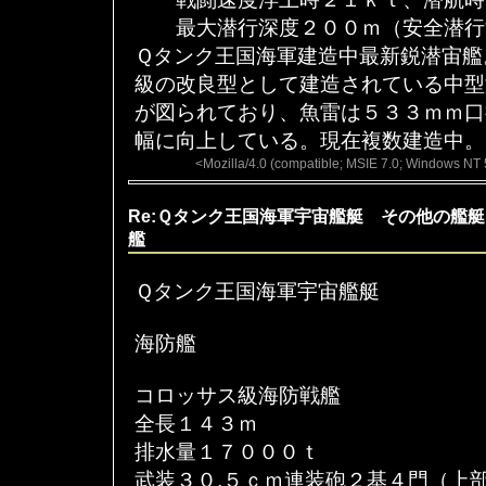
最大潜行深度２００ｍ（安全潜行
Ｑタンク王国海軍建造中最新鋭潜宙艦
級の改良型として建造されている中型
が図られており、魚雷は５３３ｍｍ口
幅に向上している。現在複数建造中。
<Mozilla/4.0 (compatible; MSIE 7.0; Windows NT 
Re:Ｑタンク王国海軍宇宙艦艇 その他の艦
艦
Ｑタンク王国海軍宇宙艦艇
海防艦
コロッサス級海防戦艦
全長１４３ｍ
排水量１７０００ｔ
武装３０.５ｃｍ連装砲２基４門（上