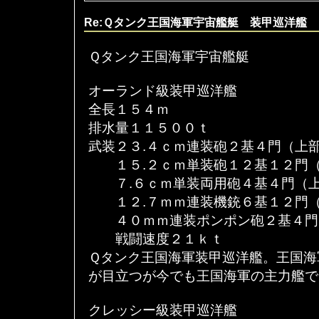
Re:Ｑタンク王国海軍宇宙艦艇 装甲巡洋艦
Ｑタンク王国海軍宇宙艦艇
オーランド級装甲巡洋艦
全長１５４ｍ
排水量１１５００ｔ
武装２３.４ｃｍ連装砲２基４門（上
１５.２ｃｍ単装砲１２基１２門（
７.６ｃｍ単装両用砲４基４門（上
１２.７ｍｍ連装機銃６基１２門（
４０ｍｍ連装ポンポン砲２基４門
戦闘速度２１ｋｔ
Ｑタンク王国海軍装甲巡洋艦。王国海
が目立つが今でも王国海軍の主力艦で
クレッシー級装甲巡洋艦