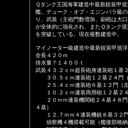
Ｑタンク王国海軍建造中最新鋭装甲巡
艦。デューク・オブ・エジンバラ級の
り、武装（主砲門数増加、副砲は大口
が全体的に強化され、またＱタンク巡
を突破している。現在複数建造中。
マイノーター級建造中最新鋭装甲巡洋
全長４２０ｍ
排水量７１４００ｔ
武装４３.２ｃｍ超長砲身連装砲１基
３０.５ｃｍ連装砲１２基２４門（
２５.４ｃｍ連装砲６基１２門（左
１０.２ｃｍ連装両用砲１２基２４
２０ｍｍ連装機関砲２４基４８門
４基）
１２.７ｍｍ４連装機銃８基３２門
偵察機４機搭載可能（艦後部格納