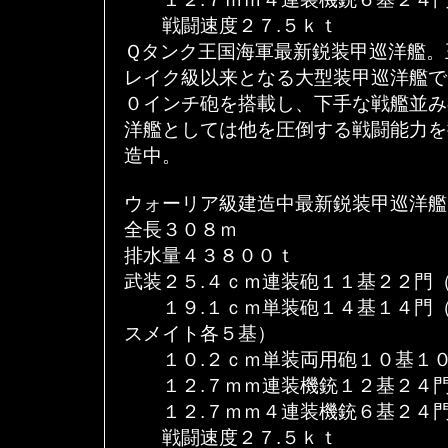
戦闘速度２７.５ｋｔ
Ｑタンク王国海軍最新鋭装甲巡洋艦。
レイク級以来となる大型装甲巡洋艦で
０インチ砲を搭載し、下手な戦艦並み
洋艦としては他を圧倒する戦闘能力を
造中。
ウォーリア級建造中最新鋭装甲巡洋艦
全長３０８ｍ
排水量４３８００ｔ
武装２５.４ｃｍ連装砲１１基２２門
１９.１ｃｍ単装砲１４基１４門（
スメイト各５基）
１０.２ｃｍ単装両用砲１０基１０
１２.７ｍｍ連装機銃１２基２４門
１２.７ｍｍ４連装機銃６基２４門
戦闘速度２７.５ｋｔ