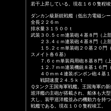
若干上昇している。現在１６０隻程竣
ダンカン級新鋭戦艦（低出力電磁シー
全長２２６ｍ
排水量３１５００ｔ
武装３０.５ｃｍ連装砲４基８門（上
２３.４ｃｍ連装砲４基８門（上部
１５.２ｃｍ単装砲２０基２０門（
スメイト各６基）
７.６ｃｍ単装両用砲８基８門（上
１２.７ｍｍ連装機銃８基１６門（
４０ｍｍ４連装ポンポン砲４基１
戦闘速度２４.５ｋｔ
Ｑタンク王国海軍戦艦。王国海軍の新
巡洋艦の主砲が搭載され、船体も大型
大し、装甲巡洋艦並みの機動力を持つ
戦艦である。現在１００隻程竣工。