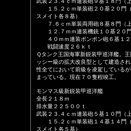
武装２３.４ｃｍ連装砲９基１８門（
１５.２ｃｍ単装砲２０基２０門（
スメイト各８基）
７.６ｃｍ単装両用砲８基８門（上
１２.７ｍｍ連装機銃１０基２０門
４０ｍｍ連装ポンポン砲６基１２
戦闘速度２６ｋｔ
Ｑタンク王国海軍新鋭装甲巡洋艦。王
ッシー級の拡大改良型として建造され
性全てにおいて前級を凌駕しているが
まっている。現在７０隻程竣工。
モンマス級新鋭装甲巡洋艦
全長２１８ｍ
排水量２２５００ｔ
武装２３.４ｃｍ連装砲５基１０門（
１５.２ｃｍ単装砲１４基１４門（
スメイト各５基）