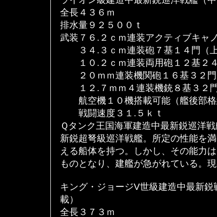
全長４３６ｍ
排水量９２５００ｔ
武装７６.２ｃｍ連装アクティブキャ
３４.３ｃｍ連装砲７基１４門（上
１０.２ｃｍ連装両用砲１２基２４
２０ｍｍ連装機関砲１６基３２門
１２.７ｍｍ４連装機銃８基３２門
航空機１０機搭載可能（艦後部格
戦闘速度３１.５ｋｔ
Ｑタンク王国海軍建造中最新鋭巡洋戦
新鋭超弩級巡洋戦艦。所定の性能を満
える船体を持つ。しかし、その能力は
ものとなり、建艦が急がれている。現
キング・ジョージV世級建造中最新鋭
載）
全長３７３ｍ