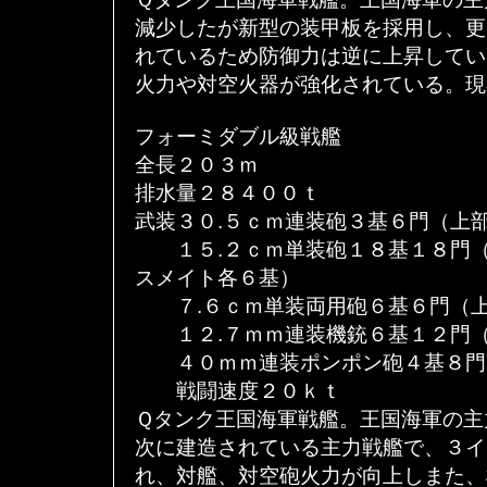
減少したが新型の装甲板を採用し、更
れているため防御力は逆に上昇してい
火力や対空火器が強化されている。現
フォーミダブル級戦艦
全長２０３ｍ
排水量２８４００ｔ
武装３０.５ｃｍ連装砲３基６門（上
１５.２ｃｍ単装砲１８基１８門（
スメイト各６基）
７.６ｃｍ単装両用砲６基６門（上
１２.７ｍｍ連装機銃６基１２門（
４０ｍｍ連装ポンポン砲４基８門
戦闘速度２０ｋｔ
Ｑタンク王国海軍戦艦。王国海軍の主
次に建造されている主力戦艦で、３イ
れ、対艦、対空砲火力が向上しまた、