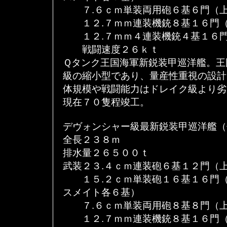
７.６ｃｍ単装両用砲６基６門（上
１２.７ｍｍ連装機銃８基１６門（
１２.７ｍｍ４連装機銃４基１６門
戦闘速度２６ｋｔ
Ｑタンク王国海軍新鋭装甲巡洋艦。王
級の縮小型であり、量産性重視の設計
体規模や戦闘能力はドレイク級より劣
現在７０隻程竣工。
デヴォンシャー級最新鋭装甲巡洋艦（
全長２３８ｍ
排水量２６５００ｔ
武装２３.４ｃｍ連装砲６基１２門（
１５.２ｃｍ単装砲１６基１６門（
スメイト各６基）
７.６ｃｍ単装両用砲８基８門（上
１２.７ｍｍ連装機銃８基１６門（