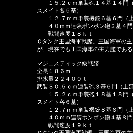
１５.２ｃｍ単装砲１４基１４門（
スメイト各５基）
１２.７ｍｍ単装機銃６基６門（上
４０ｍｍ連装ポンポン砲２基４門
戦闘速度１８ｋｔ
Ｑタンク王国海軍戦艦。王国海軍の主
が、現在でも王国海軍の主力艦である
マジェスティック級戦艦
全長１８６ｍ
排水量２２４００ｔ
武装３０.５ｃｍ連装砲３基６門（上
１５.２ｃｍ単装砲１８基１８門（
スメイト各６基）
１２.７ｍｍ単装機銃８基８門（上
４０ｍｍ連装ポンポン砲４基８門
戦闘速度１９ｋｔ
Ｑタンク王国海軍戦艦。王国海軍の主