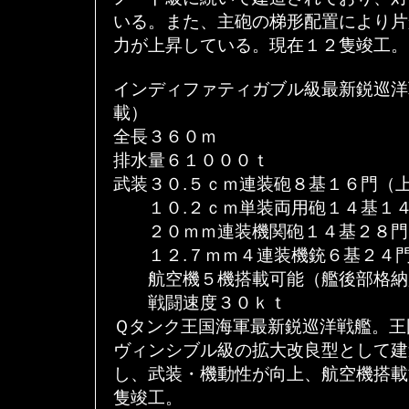
いる。また、主砲の梯形配置により片
力が上昇している。現在１２隻竣工。
インディファティガブル級最新鋭巡洋
載）
全長３６０ｍ
排水量６１０００ｔ
武装３０.５ｃｍ連装砲８基１６門（
１０.２ｃｍ単装両用砲１４基１４
２０ｍｍ連装機関砲１４基２８門
１２.７ｍｍ４連装機銃６基２４門
航空機５機搭載可能（艦後部格納
戦闘速度３０ｋｔ
Ｑタンク王国海軍最新鋭巡洋戦艦。王
ヴィンシブル級の拡大改良型として建
し、武装・機動性が向上、航空機搭載
隻竣工。