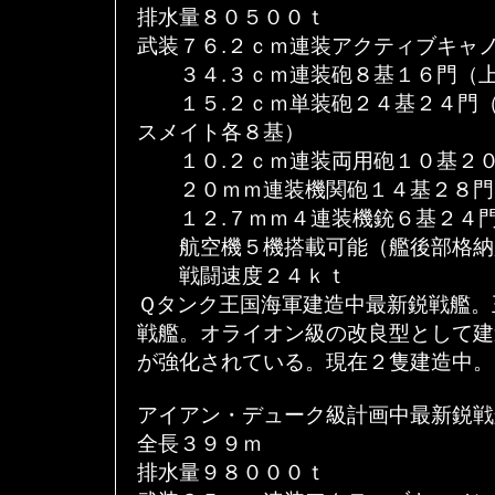
排水量８０５００ｔ
武装７６.２ｃｍ連装アクティブキャ
３４.３ｃｍ連装砲８基１６門（上
１５.２ｃｍ単装砲２４基２４門（
スメイト各８基）
１０.２ｃｍ連装両用砲１０基２０
２０ｍｍ連装機関砲１４基２８門
１２.７ｍｍ４連装機銃６基２４門
航空機５機搭載可能（艦後部格納
戦闘速度２４ｋｔ
Ｑタンク王国海軍建造中最新鋭戦艦。
戦艦。オライオン級の改良型として建
が強化されている。現在２隻建造中。
アイアン・デューク級計画中最新鋭戦
全長３９９ｍ
排水量９８０００ｔ