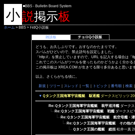
■BBS - Bulletin Board System
小
説
掲示
板
ホーム
> BBS > ﾁｮﾛQ小説板
雑談板
チョロQ小説板
どうも、お久しぶりです。おすなのかたまりです。
スパムがひどいので、禁止語句を設定しました。
「http://」を禁止していますので、URL を記入する場合は「t
これでこのスパムがツールを使ったものかどうかよく分かる
この掲示板は XREA.COM が生きてる限り多分あると思い
以上、さくらがちる頃に。
新規
｜
ツリー
｜
スレッド
｜
一覧
｜
トピック
｜
番号順
｜
検索
▼
Ｑタンク王国海軍宇宙艦艇 駆逐艦
ダークスピリッツ
20
Re:Ｑタンク王国海軍宇宙艦艇 装甲巡洋艦
ダーク
Re:Ｑタンク王国海軍宇宙艦艇 戦艦
ダークスピ
Re:Ｑタンク王国海軍宇宙艦艇 航空母艦・
Re:Ｑタンク王国海軍宇宙艦艇 その他
Ｑタンク王国の艦艇 総括
松井一真
2