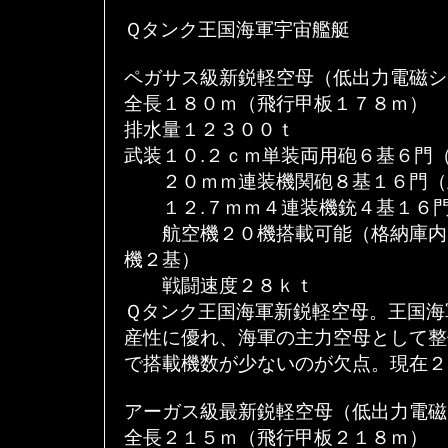
Ｑタンク王国海軍宇宙艦艇
ペガサス級新鋭軽空母（低出力電磁シ
全長１８０ｍ（飛行甲板１７８ｍ）
排水量１２３００ｔ
武装１０.２ｃｍ単装両用砲６基６門
２０ｍｍ連装機関砲８基１６門（
１２.７ｍｍ４連装機銃４基１６門
航空機２０機搭載可能（格納庫内
機２基）
戦闘速度２８ｋｔ
Ｑタンク王国海軍新鋭軽空母。王国海
産性に優れ、海軍の主力空母として整
で搭載機数が少ないのが欠点。現在２
アーガス級最新鋭軽空母（低出力電磁
全長２１５ｍ（飛行甲板２１８ｍ）