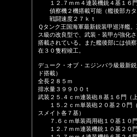
１２.７ｍｍ４連装機銃４基１６門
偵察機２機搭載可能（艦後部カタ
戦闘速度２７ｋｔ
Ｑタンク王国海軍最新鋭装甲巡洋艦。
ス級の改良型で、武装・装甲が強化さ
搭載されている。また艦後部には偵察
在３０隻程竣工。
デューク・オブ・エジンバラ級最新鋭
ド搭載）
全長２８５ｍ
排水量３９９００ｔ
武装２５.４ｃｍ連装砲８基１６門（
１５.２ｃｍ単装砲２０基２０門（
スメイト各７基）
７.６ｃｍ単装両用砲１０基１０門
１２.７ｍｍ連装機銃１０基２０門
１２.７ｍｍ４連装機銃６基２４門