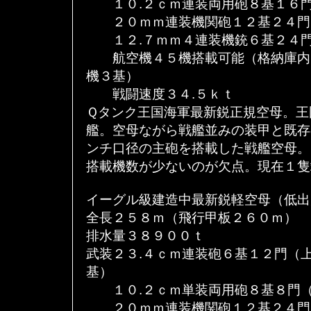
１０.２ｃｍ連装両用砲８基１６門
２０ｍｍ連装機関砲１２基２４門
１２.７ｍｍ４連装機銃６基２４門
航空機４５機搭載可能（格納庫内
機３基）
戦闘速度３４.５ｋｔ
Ｑタンク王国海軍最新鋭正規空母。王
艦。空母ながら戦艦並みの装甲と既存
ンチ口径の主砲を搭載した戦艦空母。
搭載機数が少ないのが欠点。現在１隻
イーグル級建造中最新鋭軽空母（低出
全長２５８ｍ（飛行甲板２６０ｍ）
排水量３８９００ｔ
武装２３.４ｃｍ連装砲６基１２門（
基）
１０.２ｃｍ単装両用砲８基８門（
２０ｍｍ連装機関砲１２基２４門