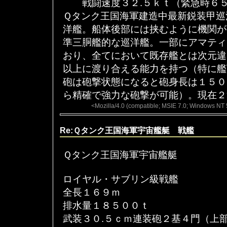
戦闘速度３２.５ｋｔ（緊急時６５
Ｑタンク王国海軍建造中最新鋭装甲巡
洋艦。船体後部には挟むように機関が
準三胴艦的な巡洋艦。一部にアマティ
おり、全てにおいて既存艦とは次元違
以上に渡り合える能力を持つ（特に艦
砲は砲撃状態になると砲身長は１５０
ら精確で強力な砲撃が可能）。現在２
<Mozilla/4.0 (compatible; MSIE 7.0; Windows NT 
Re:Ｑタンク王国海軍宇宙艦艇 戦艦
Ｑタンク王国海軍宇宙艦艇
ロイヤル・サブリン級戦艦
全長１６９ｍ
排水量１８５００ｔ
武装３０.５ｃｍ連装砲２基４門（上