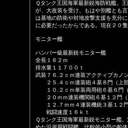
Ｑタンク王国海軍最新鋭海防戦艦。王
が、大改装を受け、もはや別艦とも言
は基地の防衛や対地攻撃支援を充分に
に必要だったからである。現在２０隻
モニター艦
ハンバー級最新鋭モニター艦
全長１６２ｍ
排水量１１７００ｔ
武装７６.２ｃｍ連装アクティブカノ
２５.４ｃｍ連装砲４基８門（上部
１０.２ｃｍ単装両用砲６基６門（
２０ｍｍ連装機関砲６基１２門（
１２.７ｍｍ４連装機銃３基１２門
戦闘速度１６ｋｔ
Ｑタンク王国海軍最新鋭モニター艦。
めた沿岸用戦闘艦。比較的小型の船体