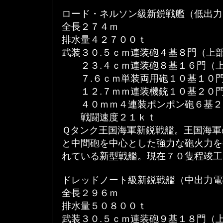
ロード・ネルソン級新鋭戦艦（低出力
全長２７４ｍ
排水量４２７００ｔ
武装３０.５ｃｍ連装砲４基８門（上
２３.４ｃｍ連装砲８基１６門（上
７.６ｃｍ単装両用砲１０基１０門
１２.７ｍｍ連装機銃１０基２０門
４０ｍｍ４連装ポンポン砲６基２
戦闘速度２１ｋｔ
Ｑタンク王国海軍新鋭戦艦。王国海軍
と中間砲を中心とした強力な砲火力を
れている新型戦艦。現在７０隻程竣工
ドレッドノート級新鋭戦艦（中出力電
全長２９６ｍ
排水量５０８００ｔ
武装３０.５ｃｍ連装砲９基１８門（