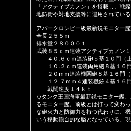
「アクティブカノン」を搭載し、戦艦
地防衛や対地支援等に運用されている
アバークロンビー級最新鋭モニター艦
全長２５５ｍ
排水量２８０００ｔ
武装８５ｃｍ連装アクティブカノン１
４０.６ｃｍ連装砲５基１０門（上
１０.２ｃｍ連装両用砲８基１６門
２０ｍｍ連装機関砲８基１６門（
１２.７ｍｍ４連装機銃４基１６門
戦闘速度１４ｋｔ
Ｑタンク王国海軍最新鋭モニター艦。
るモニター艦。前級とは打って変わっ
な砲火力と防御力を持つ代わりに、機
いう移動砲台的な艦となっている。現