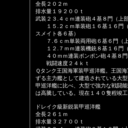
全長２０２ｍ
排水量１９２００ｔ
武装２３.４ｃｍ連装砲４基８門（上
１５.２ｃｍ単装砲１６基１６門（
スメイト各６基）
７.６ｃｍ単装両用砲６基６門（上
１２.７ｍｍ連装機銃８基１６門（
４０ｍｍ連装ポンポン砲４基８門
戦闘速度２４ｋｔ
Ｑタンク王国海軍装甲巡洋艦。王国海
ずる主力艦として建造されている大型
甲巡洋艦に比べ、大型で強力な戦闘能
は高騰している。現在１４０隻程竣工
ドレイク級新鋭装甲巡洋艦
全長２６１ｍ
排水量３２７００ｔ