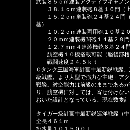
武装８５ｃｍ連装アクティブキャノン
３８.１ｃｍ連装砲８基１６門（上
１５.２ｃｍ単装砲２４基２４門（
基）
１０.２ｃｍ連装両用砲１０基２０
２０ｍｍ連装機関砲１４基２８門
１２.７ｍｍ４連装機銃６基２４門
航空機１０機搭載可能（艦後部格
戦闘速度２４.５ｋｔ
Ｑタンク王国海軍計画中最新鋭戦艦。
級戦艦。より大型で強力な主砲・アク
戦艦。対空能力は前級のままであるが
り、航空機に対しては、寄せ付けない
おいた設計となっている。現在数隻計
タイガー級計画中最新鋭巡洋戦艦（中
全長４６１ｍ
排水量１０１５００ｔ