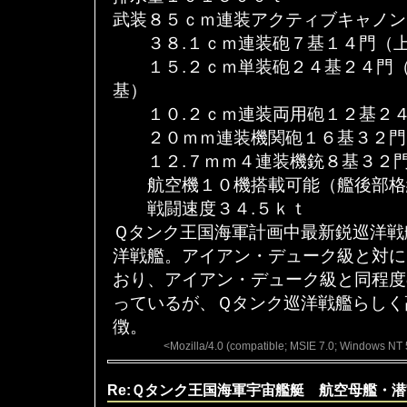
武装８５ｃｍ連装アクティブキャノン
３８.１ｃｍ連装砲７基１４門（上
１５.２ｃｍ単装砲２４基２４門（
基）
１０.２ｃｍ連装両用砲１２基２４
２０ｍｍ連装機関砲１６基３２門
１２.７ｍｍ４連装機銃８基３２門
航空機１０機搭載可能（艦後部格
戦闘速度３４.５ｋｔ
Ｑタンク王国海軍計画中最新鋭巡洋戦
洋戦艦。アイアン・デューク級と対に
おり、アイアン・デューク級と同程度
っているが、Ｑタンク巡洋戦艦らしく
徴。
<Mozilla/4.0 (compatible; MSIE 7.0; Windows NT 
Re:Ｑタンク王国海軍宇宙艦艇 航空母艦・