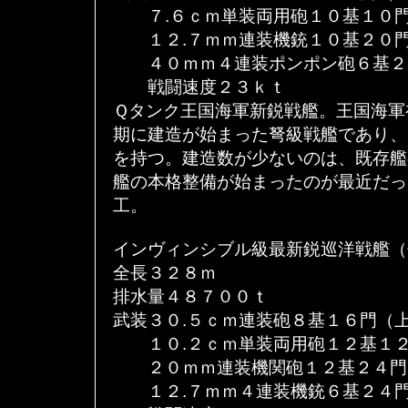
７.６ｃｍ単装両用砲１０基１０門
１２.７ｍｍ連装機銃１０基２０門
４０ｍｍ４連装ポンポン砲６基２
戦闘速度２３ｋｔ
Ｑタンク王国海軍新鋭戦艦。王国海軍
期に建造が始まった弩級戦艦であり、
を持つ。建造数が少ないのは、既存艦
艦の本格整備が始まったのが最近だっ
工。
インヴィンシブル級最新鋭巡洋戦艦（
全長３２８ｍ
排水量４８７００ｔ
武装３０.５ｃｍ連装砲８基１６門（
１０.２ｃｍ単装両用砲１２基１２
２０ｍｍ連装機関砲１２基２４門
１２.７ｍｍ４連装機銃６基２４門