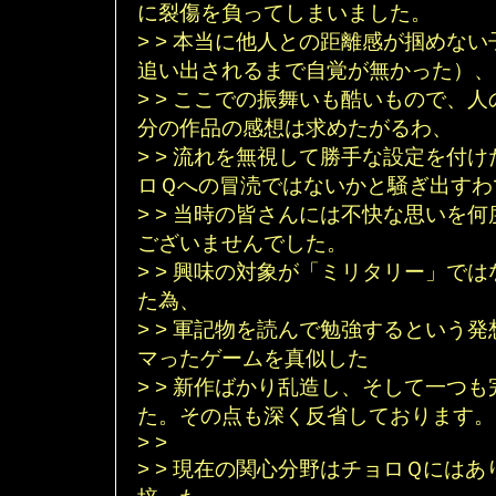
に裂傷を負ってしまいました。
> > 本当に他人との距離感が掴めな
追い出されるまで自覚が無かった）、
> > ここでの振舞いも酷いもので、
分の作品の感想は求めたがるわ、
> > 流れを無視して勝手な設定を付
ロＱへの冒涜ではないかと騒ぎ出すわ
> > 当時の皆さんには不快な思いを
ございませんでした。
> > 興味の対象が「ミリタリー」で
た為、
> > 軍記物を読んで勉強するという
マったゲームを真似した
> > 新作ばかり乱造し、そして一つ
た。その点も深く反省しております。
> >
> > 現在の関心分野はチョロＱには