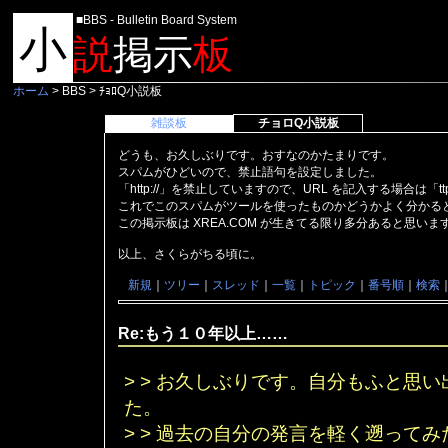
■BBS - Bulletin Board System
小
説
掲示
板
ホーム
> BBS > ﾁｮﾛQ小説板
雑談板
チョロQ小説板
どうも、お久しぶりです。おすなのかたまりです。
スパムがひどいので、禁止語句を設定しました。
「http://」を禁止していますので、URL を記入する場合は「t
これでこのスパムがツールを使ったものかどうかよく分かる
この掲示板は XREA.COM が生きてる限り多分あると思い
以上、さくらがちる頃に。
新規
｜
ツリー
｜
スレッド
｜
一覧
｜
トピック
｜
番号順
｜
検索
Re:もう１０年以上……
> > お久しぶりです。自分もふと思
た。
> > 過去の自分の発言を軽く遡って