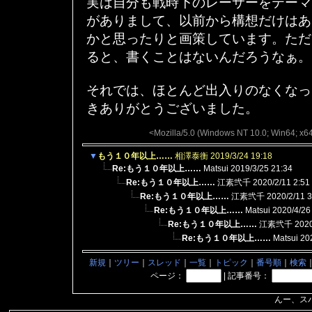
実は自分も戦時下のレーサーをテーマ
がありまして、以前から構想だけはあ
かと思ったりと画策しています。ただ
ると、書くことはないんだろうなぁ。
それでは、ほとんど出入りのなくなっ
きありがとうございました。
<Mozilla/5.0 (Windows NT 10.0; Win64; x6
▼
もう１０年以上……
相澤泰衡
2019/3/24 19:18
Re:もう１０年以上……
Matsui
2019/3/25 21:34
Re:もう１０年以上……
江素弐千
2020/2/11 2:51
Re:もう１０年以上……
江素弐千
2020/2/11 3
Re:もう１０年以上……
Matsui
2020/4/26
Re:もう１０年以上……
江素弐千
2020
Re:もう１０年以上……
Matsui
20
新規
｜
ツリー
｜
スレッド
｜
一覧
｜
トピック
｜
番号順
｜
検索
ページ：
|
記事番号：
んー、ス