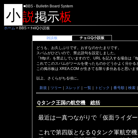
■BBS - Bulletin Board System
小
説
掲示
板
ホーム
> BBS > ﾁｮﾛQ小説板
雑談板
チョロQ小説板
どうも、お久しぶりです。おすなのかたまりです。
スパムがひどいので、禁止語句を設定しました。
「http://」を禁止していますので、URL を記入する場合は「t
これでこのスパムがツールを使ったものかどうかよく分かる
この掲示板は XREA.COM が生きてる限り多分あると思い
以上、さくらがちる頃に。
新規
｜
ツリー
｜
スレッド
｜
一覧
｜
トピック
｜
番号順
｜
検索
Ｑタンク王国の航空機 総括
最近は一真つながりで「仮面ライダー
これで第四版となるＱタンク軍航空機