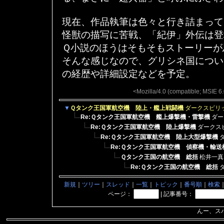
現在、作品執筆は色々と行き詰まって
怪獣の描写に苦戦、「紀伊」外伝は登
Ｑ小説のほうはそもそもストーリーが
そんな感じなので、グリシネ国につい
の経歴や詳細設定などを予定。
<Mozilla/4.0 (compatible; MSIE 
▼
Ｑタンク王国軍航空機 陸上・艦上戦闘機
ダークスピリ
Re:Ｑタンク王国軍航空機 艦上爆撃機・雷撃機
ダー
Re:Ｑタンク王国軍航空機 陸上爆撃機
ダークス
Re:Ｑタンク王国軍航空機 陸上大型爆撃機
Re:Ｑタンク王国軍航空機 偵察機・輸
Ｑタンク王国の航空機 総括
松井一
Re:Ｑタンク王国の航空機 総括
新規
｜
ツリー
｜
スレッド
｜
一覧
｜
トピック
｜
番号順
｜
検索
ページ：
|
記事番号：
んー、ス