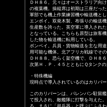
ＤＨ８６。元々はオーストラリア向け
の複葉機。操縦席は初期は三座だった
軍部でも機上作業練習機や輸送機とし
エンボイ。双発木製、布張りの輸送機
生産数を誇った。英空軍に導入された
となっている。こちらも原型は旅客機
した物を輸送機に転用している。
ボンベイ。兵員・貨物輸送を主な用途
用可能な機体。北アフリカ戦線でその
ＤＨ８８。恐らく架空機で、ＤＨ８６
次第Ｈ．Ｐ．４５とともにＱタンクの
・特殊機編
現時点で導入されているのはカリバー
このカリバーンは、パレンバン駐留艦
て投入され、敵艦隊に打撃を与えた。
る、まさに「超兵器」と呼ぶにふさわ