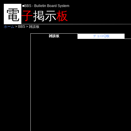
■BBS - Bulletin Board System
電
子
掲示
板
ホーム
> BBS > 雑談板
雑談板
チョロQ板