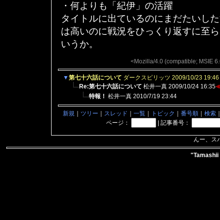
・何よりも「紀伊」の活躍
タイトルに出ているのにまだたいした
は高いのに戦況をひっくり返すに至ら
いうか。
<Mozilla/4.0 (compatible; MSIE 
▼
第七十六話について
ダークスピリッツ
2009/10/23 19:46
Re:第七十六話について
松井一真
2009/10/24 16:35
特報！
松井一真
2010/7/19 23:44
新規
｜
ツリー
｜
スレッド
｜
一覧
｜
トピック
｜
番号順
｜
検索
ページ：
|
記事番号：
んー、ス
"Tamashii 