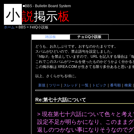
■BBS - Bulletin Board System
小
説
掲示
板
ホーム
> BBS > ﾁｮﾛQ小説板
雑談板
チョロQ小説板
どうも、お久しぶりです。おすなのかたまりです。
スパムがひどいので、禁止語句を設定しました。
「http://」を禁止していますので、URL を記入する場合は「t
これでこのスパムがツールを使ったものかどうかよく分かる
この掲示板は XREA.COM が生きてる限り多分あると思い
以上、さくらがちる頃に。
新規
｜
ツリー
｜
スレッド
｜
一覧
｜
トピック
｜
番号順
｜
検索
Re:第七十六話について
> 現在第七十六話について色々と考
設定不足が明らかになり、このままグ
返しのつかない事になりそうなのでグ